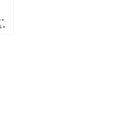
 +
% +