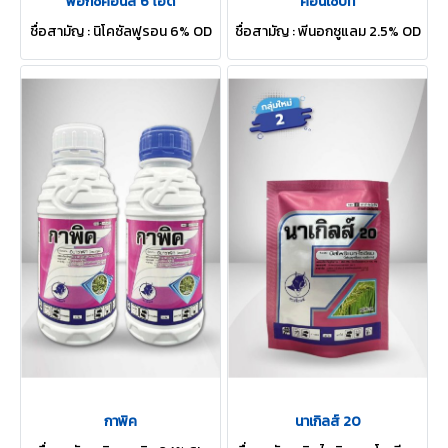
ฟ๊อกซ์คอนสึ 6 โอดี
คอนเซ็บท์
ชื่อสามัญ : นิโคซัลฟูรอน 6% OD
ชื่อสามัญ : พีนอกซูแลม 2.5% OD
กาพิค
นาเกิลส์ 20