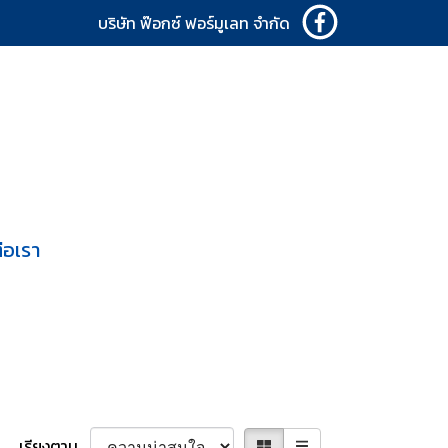
บริษัท ฟ๊อกซ์ ฟอร์มูเลท จำกัด
่อเรา
เรียงตาม