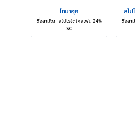
โทมาฮุค
สไปโ
ชื่อสามัญ : สไปโรไดโคลเฟน 24%
ชื่อส
SC