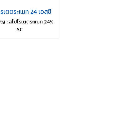
รเตตระแมท 24 เอสซี
ามัญ : สไปโรเตตระแมท 24%
SC