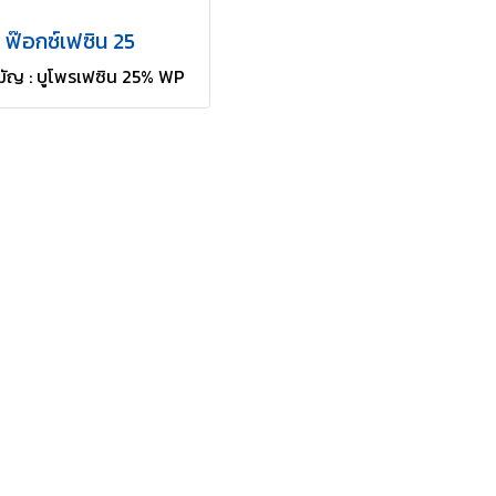
ฟ๊อกซ์เฟซิน 25
ามัญ : บูโพรเฟซิน 25% WP