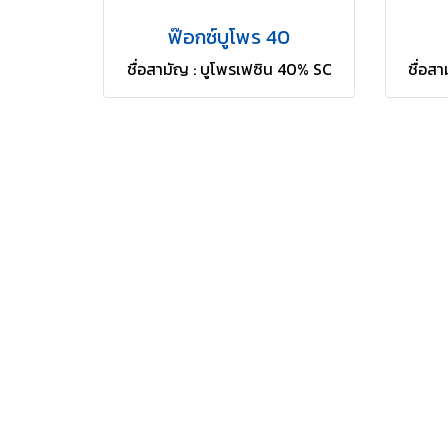
ฟ๊อกซ์บูโพร 40
ชื่อสามัญ : บูโพรเฟซิน 40% SC
ชื่อส