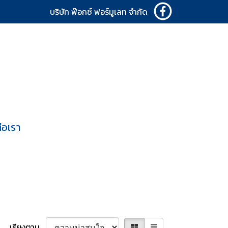
บริษัท ฟ๊อกซ์ ฟอร์มูเลท จำกัด
่อเรา
เรียงตาม