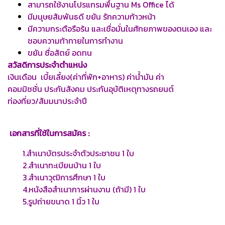
สามารถใช้งานโปรแกรมพื้นฐาน Ms Office ได้
มีมนุษยสัมพันธดี ขยัน รักความก้าวหน้า
มีความกระตือรือร้น และเชื่อมั่นในศักยภาพของตนเอง และ
ชอบความท้าทายในการทำงาน
ขยัน ซื่อสัตย์ อดทน
สวัสดิการประจำตำแหน่ง
เงินเดือน เบี้ยเลี้ยง(ค่าที่พัก+อาหาร) ค่าน้ำมัน ค่า
คอมมิชชั่น ประกันสังคม ประกันอุบัติเหตุทางรถยนต์
ท่องที่ยว/สัมมนาประจำปี
เอกสารที่ใช้ในการสมัคร :
1.สำเนาบัตรประจำตัวประชาชน 1 ใบ
2.สำเนาทะเบียนบ้าน 1 ใบ
3.สำเนาวุฒิการศึกษา 1 ใบ
4.หนังสือสำเนาการผ่านงาน (ถ้ามี) 1 ใบ
5.รูปถ่ายขนาด 1 นิ้ว 1 ใบ