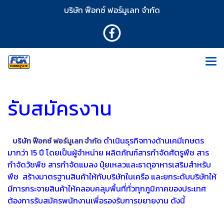
บริษัท ฟ๊อกซ์ ฟอร์มูเลท จำกัด
รับสมัครงาน
ดำเนินธุรกิจทางด้านเคมีเกษตร
บริษัท ฟ๊อกซ์ ฟอร์มูเลท จำกัด
มากว่า 15 ปี โดยเป็นผู้จำหน่าย ผลิตภัณฑ์สารกำจัดศัตรูพืช สาร
กำจัดวัชพืช สารกำจัดแมลง ปุ๋ยเหลวและธาตุอาหารเสริมสำหรับ
พืช สร้างมาตรฐานสินค้าให้กับบริษัทในเครือ และยกระดับบริษัทให้
มีการกระจายสินค้าให้คลอบคลุมพื้นที่ทั่วทุกภูมิภาคของประเทศ
ต้องการรับสมัครพนักงานเพื่อรองรับการขยายงาน ดังนี้