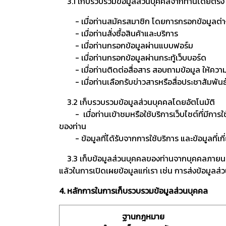
3.1 เก็บรวบรวมข้อมูลส่วนบุคคลจากท่านโดยตรง
- เมื่อท่านสมัครสมาชิก โดยการกรอกข้อมูลต่าง ๆ
- เมื่อท่านสั่งซื้อสินค้าและบริการ
- เมื่อท่านกรอกข้อมูลผ่านแบบฟอร์ม
- เมื่อท่านกรอกข้อมูลผ่านกระทู้เว็บบอร์ด
- เมื่อท่านติดต่อสื่อสาร สอบถามข้อมูล ให้ความ
- เมื่อท่านเลือกรับข่าวสารหรือสื่อประชาสัมพันธ
3.2 เก็บรวบรวมข้อมูลส่วนบุคคลโดยอัตโนมัติ
- เมื่อท่านเข้าชมหรือใช้บริการเว็บไซต์ที่มีการใช
ของท่าน
- ข้อมูลที่ได้รับจากการใช้บริการ และข้อมูลที่เกี
3.3 เก็บข้อมูลส่วนบุคคลของท่านจากบุคคลภายนอก
แล้วในการเปิดเผยข้อมูลแก่เรา เช่น การส่งข้อมูลส่
4. หลักการในการเก็บรวบรวมข้อมูลส่วนบุคคล
ฐานกฎหมาย