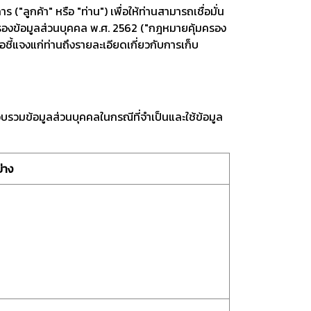
"ลูกค้า" หรือ "ท่าน") เพื่อให้ท่านสามารถเชื่อมั่น
ครองข้อมูลส่วนบุคคล พ.ศ. 2562 ("กฎหมายคุ้มครอง
อชี้แจงแก่ท่านถึงรายละเอียดเกี่ยวกับการเก็บ
วบรวมข้อมูลส่วนบุคคลในกรณีที่จำเป็นและใช้ข้อมูล
่าง