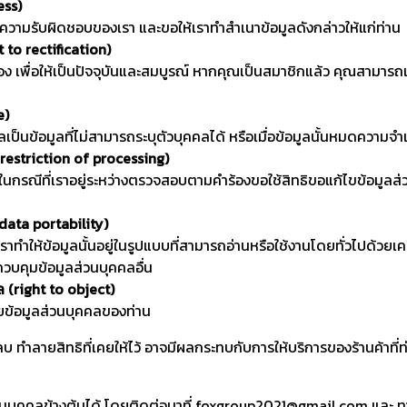
ess)
่ในความรับผิดชอบของเรา และขอให้เราทำสำเนาข้อมูลดังกล่าวให้แก่ท่าน
t to rectification)
้อง เพื่อให้เป็นปัจจุบันและสมบูรณ์ หากคุณเป็นสมาชิกแล้ว คุณสามารถ
e)
เป็นข้อมูลที่ไม่สามารถระบุตัวบุคคลได้ หรือเมื่อข้อมูลนั้นหมดความจำ
o restriction of processing)
าวในกรณีที่เราอยู่ระหว่างตรวจสอบตามคำร้องขอใช้สิทธิขอแก้ไขข้อมูลส
 data portability)
ราทำให้ข้อมูลนั้นอยู่ในรูปแบบที่สามารถอ่านหรือใช้งานโดยทั่วไปด้วยเค
้ควบคุมข้อมูลส่วนบุคคลอื่น
 (right to object)
ผยข้อมูลส่วนบุคคลของท่าน
 ทำลายสิทธิที่เคยให้ไว้ อาจมีผลกระทบกับการให้บริการของร้านค้าที่ท
ส่วนบุคคลข้างต้นได้ โดยติดต่อมาที่ foxgroup2021@gmail.com และ