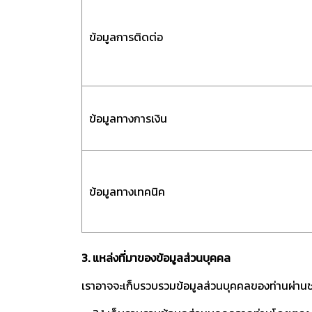
ข้อมูลการติดต่อ
ข้อมูลทางการเงิน
ข้อมูลทางเทคนิค
3. แหล่งที่มาของข้อมูลส่วนบุคคล
เราอาจจะเก็บรวบรวมข้อมูลส่วนบุคคลของท่านผ่านช่อ