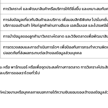
การวิเคราะห์ และพัฒนาสินค้าหรือบริการให้ดียิ่งขึ้น และเหมาะสมกั
การส่งข้อมูลเกี่ยวกับสินค้าและบริการ เพื่อมอบสิทธิพิเศษ โปรโมทชั
บริการของร้านค้า ให้แก่ลูกค้าผ่านทางอีเมล เอสเอ็มเอส และไปรษณีย
การนำข้อมูลของลูกค้ามาวิเคราะห์ตลาด และวิจัยตลาดเพื่อพัฒนาสินค้
การตรวจสอบและการดำเนินการใดๆ เพื่อป้องกันการกระทำความผิดตา
ปลอดภัยที่ส่งผลกระทบต่อเจ้าของข้อมูลส่วนบุคคล
ะ หรือ พาร์ทเนอร์ หรือเพื่อจุดประสงค์ทางการตลาด การวิเคราะห์ประ
และบริการของเราโดยทั่วไป
้แก่หน่วยงานหรือบุคคลภายนอกภายใต้ความยินยอมของเจ้าของข้อมูลส่ว