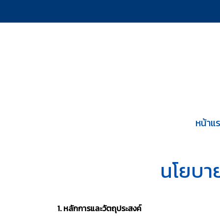
หน้าแ
นโยบาย
1. หลักการและวัตถุประสงค์