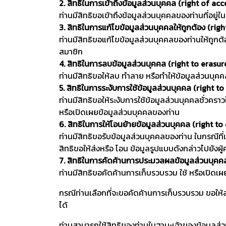
2. สิทธิในการเข้าถึงข้อมูลส่วนบุคคล (right of acc
ท่านมีสิทธิขอเข้าถึงข้อมูลส่วนบุคคลของท่านที่อยู
3. สิทธิในการแก้ไขข้อมูลส่วนบุคคลให้ถูกต้อง (righ
ท่านมีสิทธิขอแก้ไขข้อมูลส่วนบุคคลของท่านให้ถูกต
สมาชิก
4. สิทธิในการลบข้อมูลส่วนบุคคล (right to erasur
ท่านมีสิทธิขอให้ลบ ทำลาย หรือทำให้ข้อมูลส่วนบุคคล
5. สิทธิในการระงับการใช้ข้อมูลส่วนบุคคล (right t
ท่านมีสิทธิขอให้ระงับการใช้ข้อมูลส่วนบุคคลชั่วคร
หรือเปิดเผยข้อมูลส่วนบุคคลของท่าน
6. สิทธิในการให้โอนย้ายข้อมูลส่วนบุคคล (right to
ท่านมีสิทธิขอรับข้อมูลส่วนบุคคลของท่าน ในกรณีที่เ
สิทธิขอให้ส่งหรือ โอน ข้อมูลรูปแบบดังกล่าวไปยังผู
7. สิทธิในการคัดค้านการประมวลผลข้อมูลส่วนบุคคล
ท่านมีสิทธิขอคัดค้านการเก็บรวบรวม ใช้ หรือเปิดเ
กรณีท่านเลือกที่จะขอคัดค้านการเก็บรวบรวม ขอให้ลบ
ได้
ท่านสามารถใช้สิทธิของท่านในฐานะเจ้าของข้อมูล