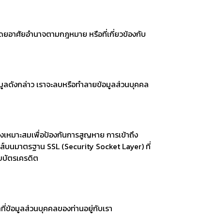
ลโดยอาศัยอำนาจตามกฎหมาย หรือที่เกี่ยวข้องกับ
้อมูลดังกล่าว เราจะลบหรือทำลายข้อมูลส่วนบุคคล
เหมาะสมเพื่อป้องกันการสูญหาย การเข้าถึง
ส์บนมาตรฐาน SSL (Security Socket Layer) ที่
ลขบัตรเครดิต
่ข้อมูลส่วนบุคคลของท่านอยู่กับเรา