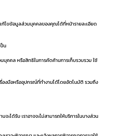
แก้ไขข้อมูลส่วนบุคคลของคุณได้ที่หน้ารายละเอียด
เป็น
่วนบุคคล หรือสิทธิในการคัดค้านการเก็บรวบรวม ใช้
รื่องมือหรืออุปกรณ์ที่ทำงานได้โดยอัตโนมัติ รวมถึง
่านจะได้รับ เราอาจจะไม่สามารถให้บริการในบางส่วน
 ทางเราจะพิจารณา และแจ้งผลการพิจารณาการขอใช้