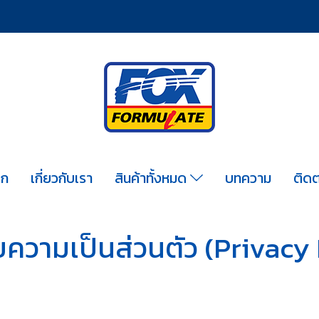
รก
เกี่ยวกับเรา
สินค้าทั้งหมด
บทความ
ติดต
ความเป็นส่วนตัว (Privacy 