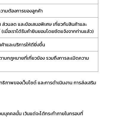
บความต้องการของลูกค้า
่น ส่วนลด และข้อเสนอพิเศษ เกี่ยวกับสินค้าและ
์ (เมื่อเราได้รับคำยินยอมโดยชัดแจ้งจากท่านแล้ว)
าและบริการให้ดียิ่งขึ้น
มกฎหมายที่เกี่ยวข้อง รวมถึงการละเมิดความ
สิทธิภาพของเว็บไซต์ และการดำเนินงาน การส่งเสริม
นบุคคลนั้น เว้นแต่จะได้กระทำภายในกรอบที่