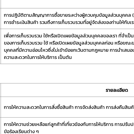
การปฏิบัติตามสัญญาการซื้อขายระหว่างผู้ควบคุมข้อมูลส่วนบุคคล ("เ
การชำระเงินสินค้า รวมถึงการเก็บรวบรวมที่อยู่จัดส่งของท่านให้กับเร
เพื่อการเก็บรวบรวม ใช้หรือเปิดเผยข้อมูลส่วนบุคคลของเรา ที่จำเป็
ของการเก็บรวบรวม ใช้ หรือเปิดเผยข้อมูลส่วนบุคคลก่อน หรือขณะ
บุคคลที่มีความอ่อนไหวซึ่งไม่เข้าข้อยกเว้นตามกฎหมาย การนำเสนอ
ความสะดวกในการให้บริการ เป็นต้น
รายละเอียด
การให้ความสะดวกในการสั่งซื้อสินค้า การจัดส่งสินค้า การส่งคืนสิน
การให้ความช่วยเหลือแก่ลูกค้าที่เกี่ยวข้องกับการให้บริการ การปรับป
ข้อร้องเรียนต่าง ๆ