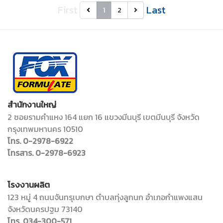
First
Last
1
2
สำนักงานใหญ่
2 ซอยรามคำแหง 164 แยก 16 แขวงมีนบุรี เขตมีนบุรี จังหวัด
กรุงเทพมหานคร 10510
โทร. 0-2978-6922
โทรสาร. 0-2978-6923
โรงงานผลิต
123 หมู่ 4 ถนนจันทรุเบกษา ตำบลทุ่งลูกนก อำเภอกำแพงแสน
จังหวัดนครปฐม 73140
โทร. 034-300-571