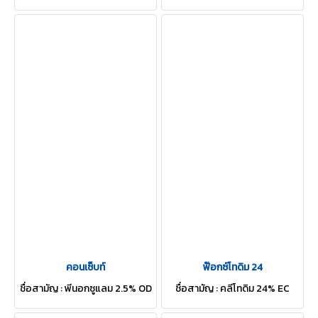
คอนเซ็บท์
ฟ๊อกซ์โทดิม 24
ชื่อสามัญ : พีนอกซูแลม 2.5% OD
ชื่อสามัญ : คลีโทดิม 24% EC