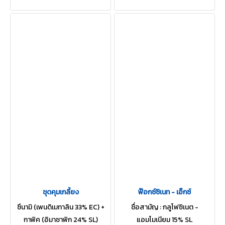
ชุดคุมเกลี้ยง
ฟ๊อกซ์ซิเนท - เอ็กซ์
ซึนามิ (เพนดิเมทาลิน 33% EC) +
ชื่อสามัญ : กลูโฟซิเนต -
กาพิค (อิมาซาพิก 24% SL)
แอมโมเนียม 15% SL