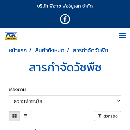
บริษัท ฟ๊อกซ์ ฟอร์มูเลท จำกัด
หน้าแรก
สินค้าทั้งหมด
สารกำจัดวัชพืช
สารกำจัดวัชพืช
เรียงตาม
ตัวกรอง