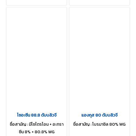
โซอะซีน 88.8 ดับบลิวจี
แองกุส 80 ดับบลิวจี
ชื่อสามัญ : มีโซไตรโอน + อะทรา
ชื่อสามัญ : โบรมาซิล 80% WG
ซีน 8% + 80.8% WG