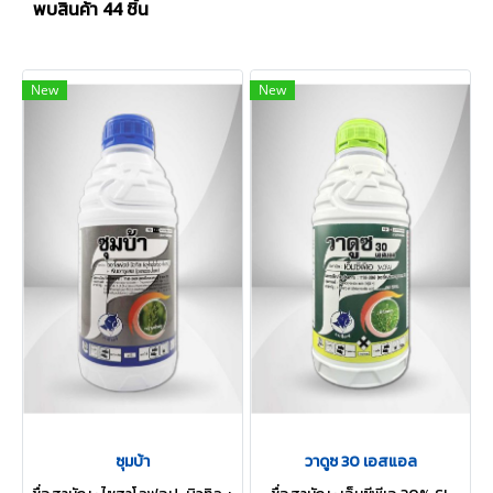
พบสินค้า 44 ชิ้น
New
New
ซุมบ้า
วาดูซ 30 เอสแอล