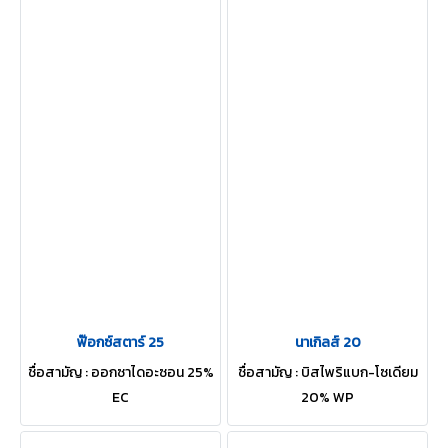
ฟ๊อกซ์สตาร์ 25
นาเกิลส์ 20
ชื่อสามัญ : ออกซาไดอะซอน 25%
ชื่อสามัญ : บิสไพริแบก-โซเดียม
EC
20% WP