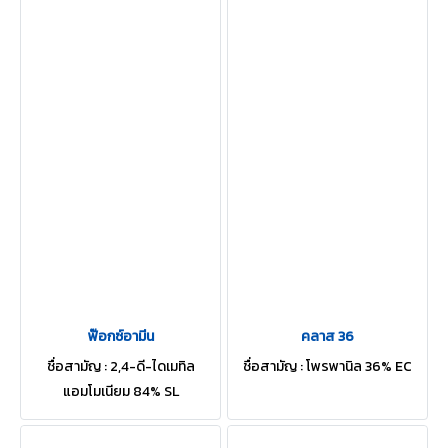
ฟ๊อกซ์อามีน
คลาส 36
ชื่อสามัญ : 2,4-ดี-ไดเมทิล
ชื่อสามัญ : โพรพานิล 36% EC
แอมโมเนียม 84% SL