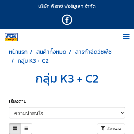
บริษัท ฟ๊อกซ์ ฟอร์มูเลท จำกัด
หน้าแรก
สินค้าทั้งหมด
สารกำจัดวัชพืช
กลุ่ม K3 + C2
กลุ่ม K3 + C2
เรียงตาม
ตัวกรอง