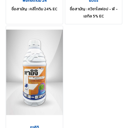
ฟ๊อกซ์โทดิม 24
แบร์รี่
ชื่อสามัญ : คลีโทดิม 24% EC
ชื่อสามัญ : ควิซาโลฟอป - พี -
เอทิล 5% EC
ทาอิจิ