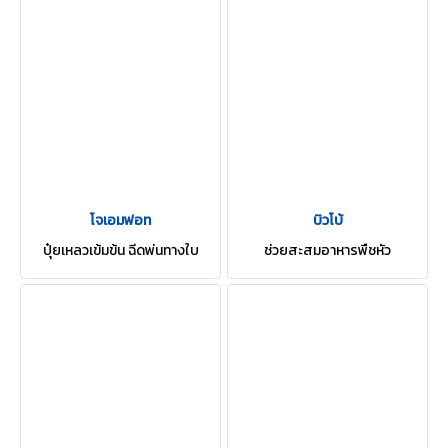
โจเอมฟอท
บิวโบ้
ปุ๋ยเหลวเข้มข้น ฉีดพ่นทางใบ
ช่วยสะสมอาหารพืชหัว