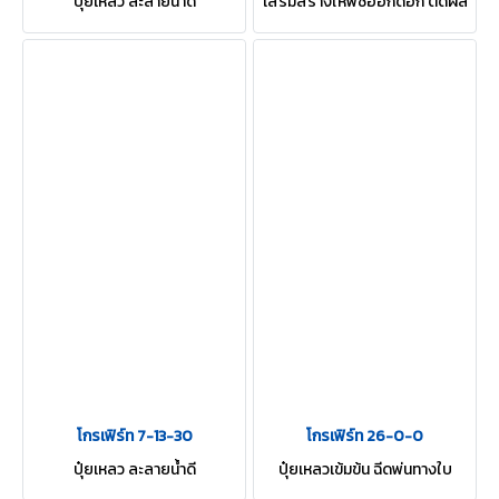
ปุ๋ยเหลว ละลายน้ำดี
เสริมสร้างให้พืชออกดอก ติดผล
โกรเฟิร์ท 7-13-30
โกรเฟิร์ท 26-0-0
ปุ๋ยเหลว ละลายน้ำดี
ปุ๋ยเหลวเข้มข้น ฉีดพ่นทางใบ