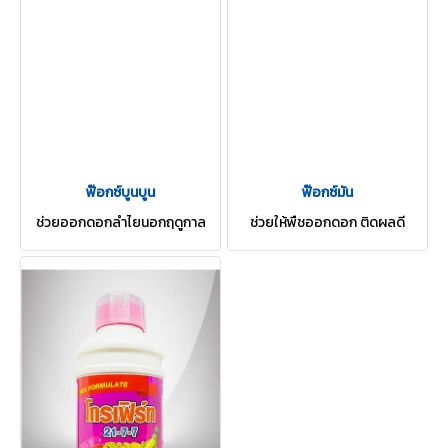
ฟ๊อกซ์บูนบูน
ฟ๊อกซ์มัน
ช่วยออกดอกลำไยนอกฤดูกาล
ช่วยให้พืชออกดอก ติดผลดี