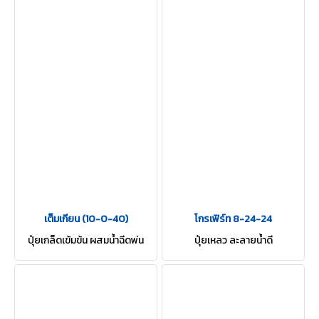
เต็มเกียน (10-0-40)
โกรเฟิร์ท 8-24-24
ปุ๋ยเกล็ดเข้มข้น ผสมน้ำฉีดพ่น
ปุ๋ยเหลว ละลายน้ำดี