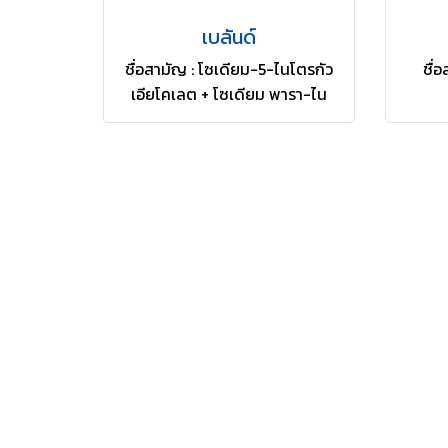
เบลันด์
ชื่อสามัญ : โซเดียม-5-ไนโตรกัว
ชื่
เอียโคเลต + โซเดียม พารา-ไน
โตรฟีโนเลต + โซเดียม ออร์โท-ไน
โตรฟีโนเลต 0.3% + 0.9% +
0.6% SL