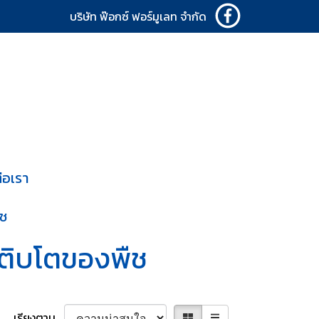
บริษัท ฟ๊อกซ์ ฟอร์มูเลท จำกัด
่อเรา
ืช
ติบโตของพืช
เรียงตาม