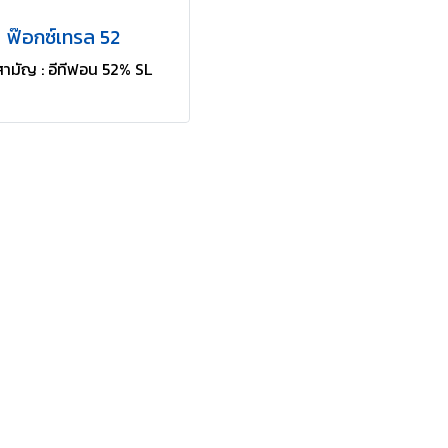
ฟ๊อกซ์เทรล 52
อสามัญ : อีทีฟอน 52% SL