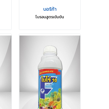
บอริก้า
โบรอนสูตรเข้มข้น