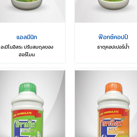
แอลมีนิก
ฟ๊อกซ์คอปป์
อะมิโนอิสระ ปรับสมดุลของ
ธาตุคอปเปอร์น้ำ
ฮอร์โมน