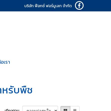
บริษัท ฟ๊อกซ์ ฟอร์มูเลท จำกัด
่อเรา
หรับพืช
เรียงตาม