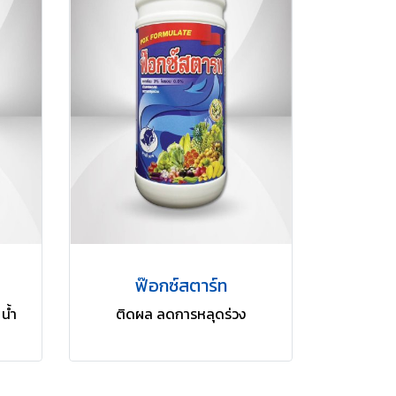
ฟ๊อกซ์สตาร์ท
น้ำ
ติดผล ลดการหลุดร่วง