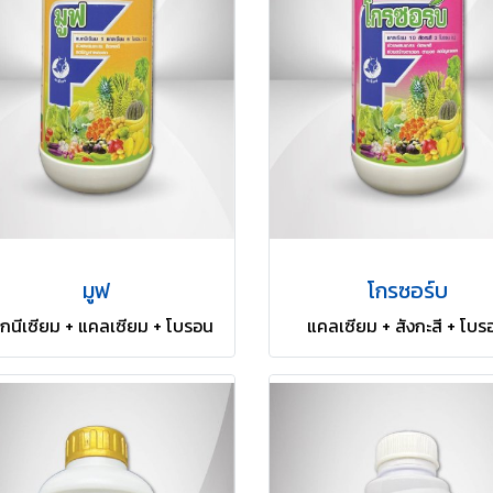
มูฟ
โกรซอร์บ
กนีเซียม + แคลเซียม + โบรอน
แคลเซียม + สังกะสี + โบร