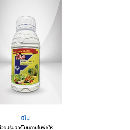
นีโน่
ช่วยปรับฮอร์โมนภายในพืชให้