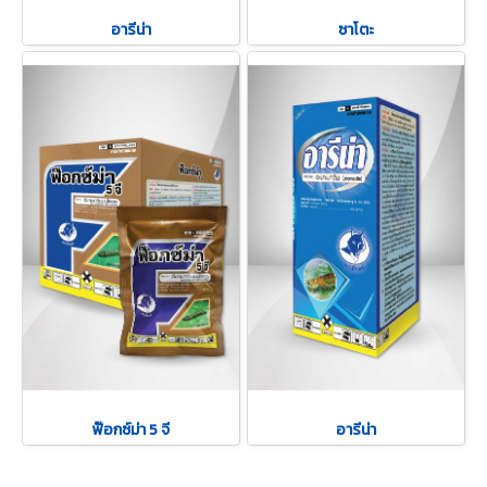
อารีน่า
ซาโตะ
ฟ๊อกซ์ม่า 5 จี
อารีน่า