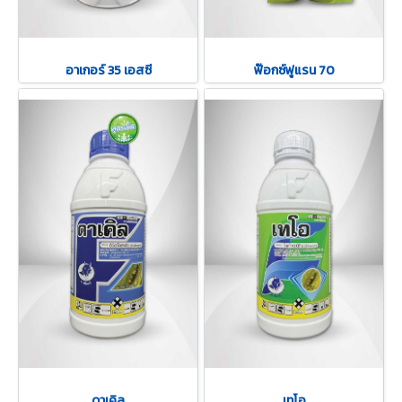
อาเกอร์ 35 เอสซี
ฟ๊อกซ์ฟูแรน 70
ดาเคิล
เทโอ