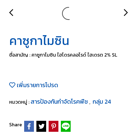
คาซูกาไมซิน
ชื่อสามัญ : คาซูกาไมซิน ไฮโดรคลอไรด์ ไฮเดรต 2% SL
เพิ่มรายการโปรด
สารป้องกันกำจัดโรคพืช
กลุ่ม 24
หมวดหมู่ :
,
Share