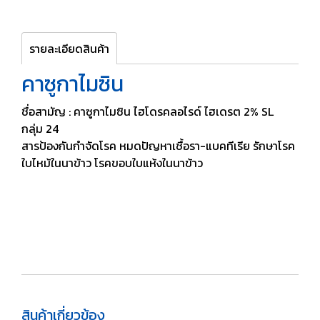
รายละเอียดสินค้า
คาซูกาไมซิน
ชื่อสามัญ : คาซูกาไมซิน ไฮโดรคลอไรด์ ไฮเดรต 2% SL
กลุ่ม 24
สารป้องกันกำจัดโรค หมดปัญหาเชื้อรา-แบคทีเรีย รักษาโรค
ใบไหม้ในนาข้าว โรคขอบใบแห้งในนาข้าว
สินค้าเกี่ยวข้อง