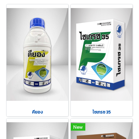
คียอง
ไซเกรซ 35
New