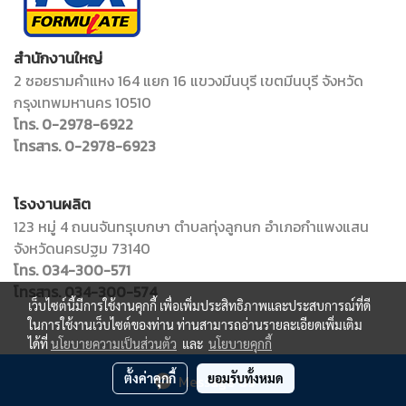
สำนักงานใหญ่
2 ซอยรามคำแหง 164 แยก 16 แขวงมีนบุรี เขตมีนบุรี จังหวัด
กรุงเทพมหานคร 10510
โทร. 0-2978-6922
โทรสาร. 0-2978-6923
โรงงานผลิต
123 หมู่ 4 ถนนจันทรุเบกษา ตำบลทุ่งลูกนก อำเภอกำแพงแสน
จังหวัดนครปฐม 73140
โทร. 034-300-571
โทรสาร. 034-300-574
เว็บไซต์นี้มีการใช้งานคุกกี้ เพื่อเพิ่มประสิทธิภาพและประสบการณ์ที่ดี
ในการใช้งานเว็บไซต์ของท่าน ท่านสามารถอ่านรายละเอียดเพิ่มเติม
ได้ที่
นโยบายความเป็นส่วนตัว
และ
นโยบายคุกกี้
Copy right by adminfoxformulate
ตั้งค่าคุกกี้
ยอมรับทั้งหมด
Message Us
Powered by
MakeWebEasy.com