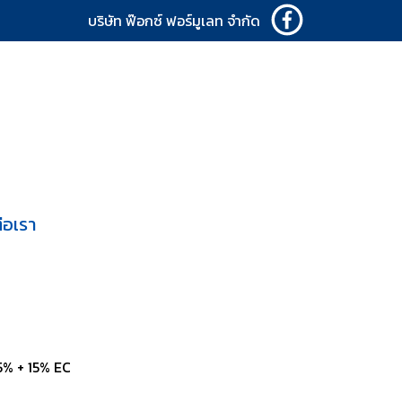
บริษัท ฟ๊อกซ์ ฟอร์มูเลท จำกัด
่อเรา
5% + 15% EC