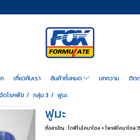
รก
เกี่ยวกับเรา
สินค้าทั้งหมด
บทความ
ติดต
จัดโรคพืช
กลุ่ม 3
ฟูมะ
ฟูมะ
ชื่อสามัญ : ไดฟีโนโคนาโซล + โพรพิโคนาโซล 1