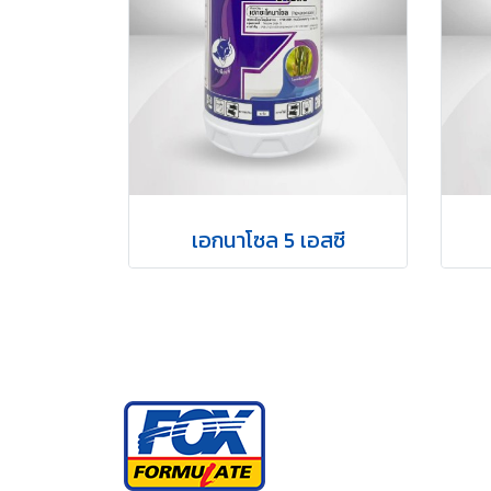
เอกนาโซล 5 เอสซี