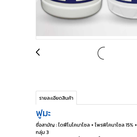
รายละเอียดสินค้า
ฟูมะ
ชื่อสามัญ : ไดฟีโนโคนาโซล + โพรพิโคนาโซล 15% 
กลุ่ม 3