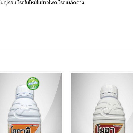
ดในทุเรียน โรคใบไหม้ในข้าวโพด โรคเมล็ดด่าง