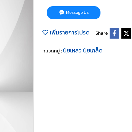
Message Us
เพิ่มรายการโปรด
Share
ปุ๋ยเหลว ปุ๋ยเกล็ด
หมวดหมู่ :