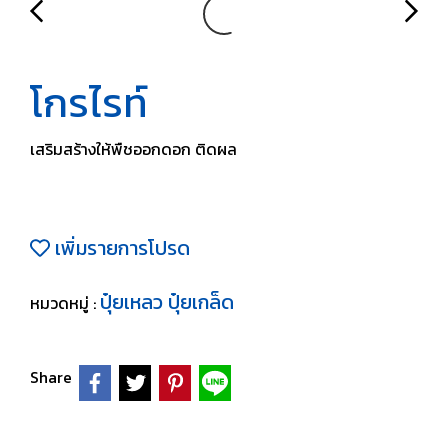
โกรไรท์
เสริมสร้างให้พืชออกดอก ติดผล
เพิ่มรายการโปรด
ปุ๋ยเหลว ปุ๋ยเกล็ด
หมวดหมู่ :
Share