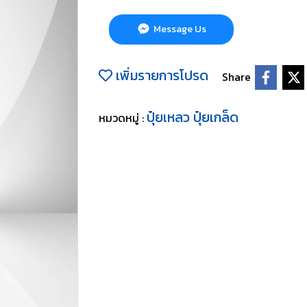
Message Us
เพิ่มรายการโปรด
Share
ปุ๋ยเหลว ปุ๋ยเกล็ด
หมวดหมู่ :