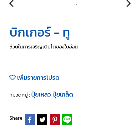
บิกเกอร์ - ทู
ช่วยในการเจริญเติบโตของใบอ่อน
เพิ่มรายการโปรด
ปุ๋ยเหลว ปุ๋ยเกล็ด
หมวดหมู่ :
Share