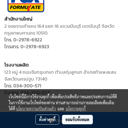
สำนักงานใหญ่
2 ซอยรามคำแหง 164 แยก 16 แขวงมีนบุรี เขตมีนบุรี จังหวัด
กรุงเทพมหานคร 10510
โทร. 0-2978-6922
โทรสาร. 0-2978-6923
โรงงานผลิต
123 หมู่ 4 ถนนจันทรุเบกษา ตำบลทุ่งลูกนก อำเภอกำแพงแสน
จังหวัดนครปฐม 73140
โทร. 034-300-571
โทรสาร. 034-300-574
เว็บไซต์นี้มีการใช้งานคุกกี้ เพื่อเพิ่มประสิทธิภาพและประสบการณ์ที่ดี
ในการใช้งานเว็บไซต์ของท่าน ท่านสามารถอ่านรายละเอียดเพิ่มเติม
ได้ที่
นโยบายความเป็นส่วนตัว
และ
นโยบายคุกกี้
Copy right by adminfoxformulate
ตั้งค่าคุกกี้
ยอมรับทั้งหมด
Message Us
Powered by
MakeWebEasy.com