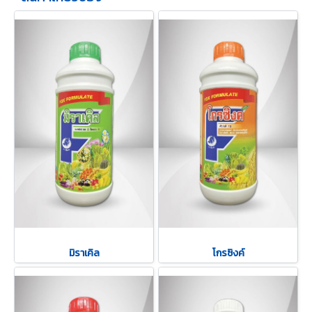
มิราเคิล
โกรซิงค์