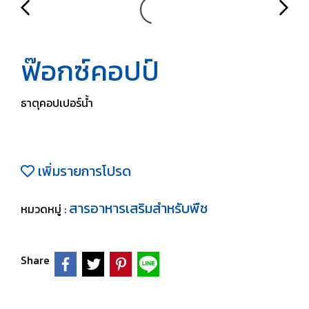
ฟ๊อกซ์คอปป์
ธาตุคอปเปอร์น้ำ
เพิ่มรายการโปรด
สารอาหารเสริมสำหรับพืช
หมวดหมู่ :
Share