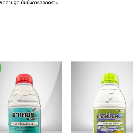
วโพดลายจุด ยับยั้งการลอกคราบ