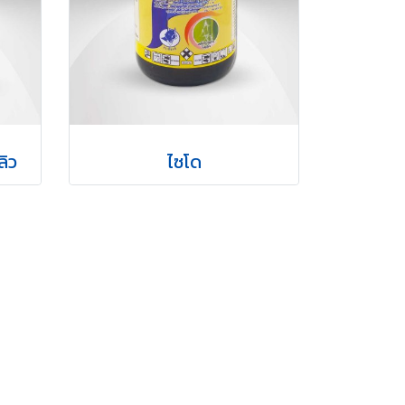
ลิว
ไซโด