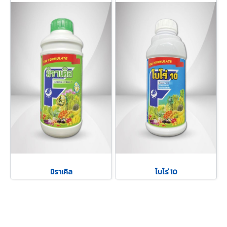
มิราเคิล
โบโร่ 10