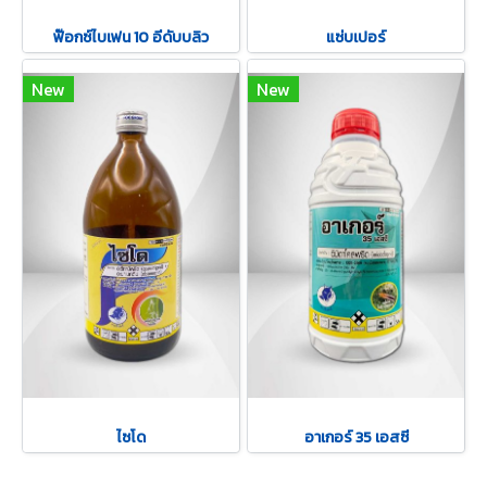
ฟ๊อกซ์ไบเฟน 10 อีดับบลิว
แซ่บเปอร์
New
New
ไซโด
อาเกอร์ 35 เอสซี