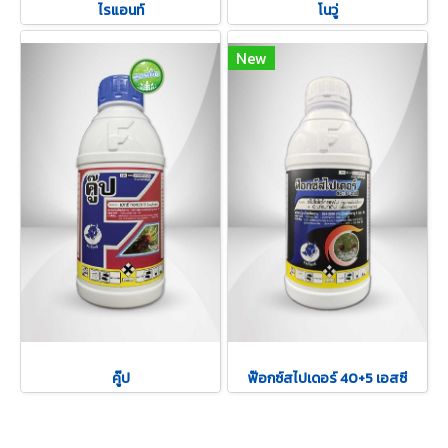
ไรแอนท์
โนวู่
New
คู๊ป
ฟ๊อกซ์สไปเดอร์ 40+5 เอสซี