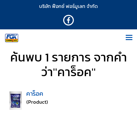
บริษัท ฟ๊อกซ์ ฟอร์มูเลท จำกัด
ค้นพบ 1 รายการ จากคำ
ว่า"คาร็อค"
คาร็อค
(Product)