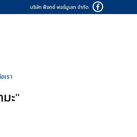
บริษัท ฟ๊อกซ์ ฟอร์มูเลท จำกัด
่อเรา
ามะ"